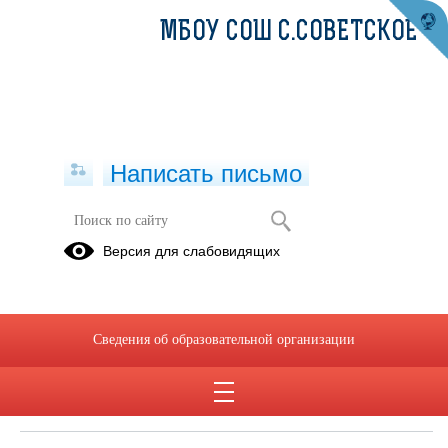
МБОУ СОШ С.СОВЕТСКОЕ
Написать письмо
Версия для слабовидящих
Документ о заключенных и
планируемых к заключению
договорах с иностранными и (или)
международными организациями по
Сведения об образовательной организации
вопросам образования и науки
Не заключены